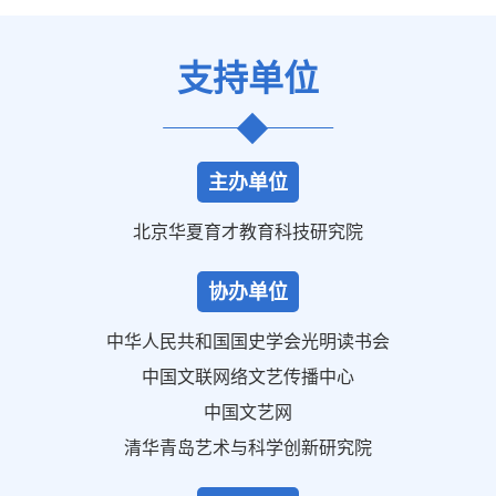
支持单位
主办单位
北京华夏育才教育科技研究院
协办单位
中华人民共和国国史学会光明读书会
中国文联网络文艺传播中心
中国文艺网
清华青岛艺术与科学创新研究院